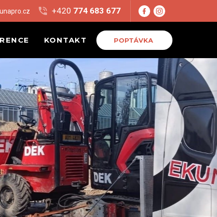
+420
774 683 677
unapro.cz
ERENCE
KONTAKT
POPTÁVKA
VA PRO