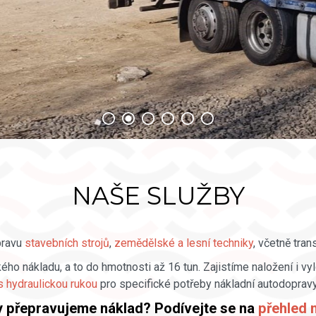
VÍCE INFORMACÍ
NAŠE SLUŽBY
pravu
stavebních strojů
,
zemědělské a lesní techniky
, včetně tra
 nákladu, a to do hmotnosti až 16 tun. Zajistíme naložení i vyl
s hydraulickou rukou
pro specifické potřeby nákladní autodopravy
y přepravujeme náklad? Podívejte se na
přehled 