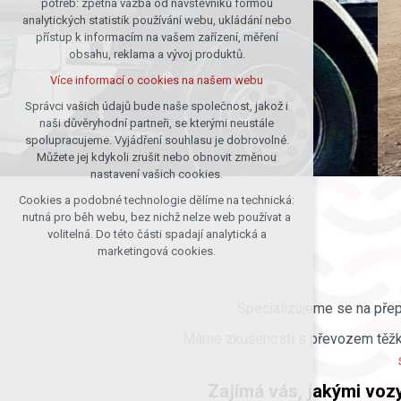
potřeb: zpětná vazba od návštěvníků formou
analytických statistik používání webu, ukládání nebo
udržení kontextu stránek (session):
přístup k informacím na vašem zařízení, měření
případná přihlášení, volby jazyka, apod.
obsahu, reklama a vývoj produktů.
Volitelná cookies
Více informací o cookies na našem webu
analytická pro anonymizované
vyhodnocení návštěvnosti
Správci vašich údajů bude naše společnost, jakož i
naši důvěryhodní partneři, se kterými neustále
marketingová cookies (Google)
spolupracujeme. Vyjádření souhlasu je dobrovolné.
Více informací o cookies na našem webu
Můžete jej kdykoli zrušit nebo obnovit změnou
nastavení vašich cookies.
Cookies a podobné technologie dělíme na technická:
Přijmout všechny cookies
nutná pro běh webu, bez nichž nelze web používat a
volitelná. Do této části spadají analytická a
Odmítnout vše
marketingová cookies.
Specializujeme se na pře
Máme zkušenosti s převozem těžkého
Zajímá vás, jakými voz