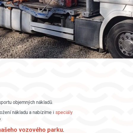
nsportu objemných nákladů.
ožení nákladu a nabízíme i
speciály
.
našeho vozového parku
.