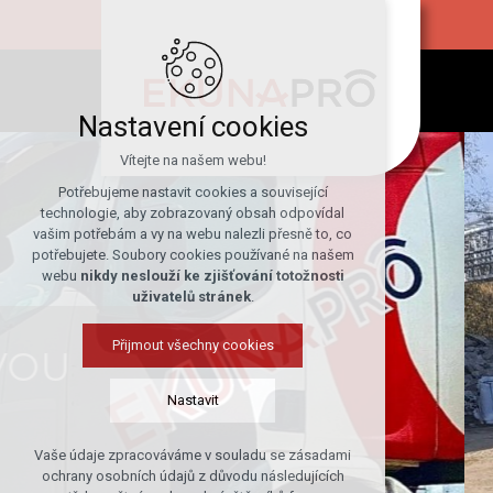
Nastavení cookies
Vítejte na našem webu!
Potřebujeme nastavit cookies a související
technologie, aby zobrazovaný obsah odpovídal
vašim potřebám a vy na webu nalezli přesně to, co
potřebujete. Soubory cookies používané na našem
webu
nikdy neslouží ke zjišťování totožnosti
uživatelů stránek
.
Přijmout všechny cookies
Nastavit
RYCHL
Vaše údaje zpracováváme v souladu se zásadami
Technická cookies
ochrany osobních údajů z důvodu následujících
nutná pro provozování webu