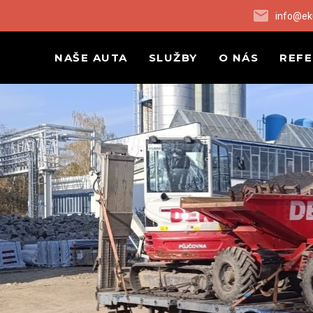
info@ek
NAŠE AUTA
SLUŽBY
O NÁS
REF
Á A BEZPEČNÁ PŘEPRA
VÁŠ STAVEBNÍ PROJEKT