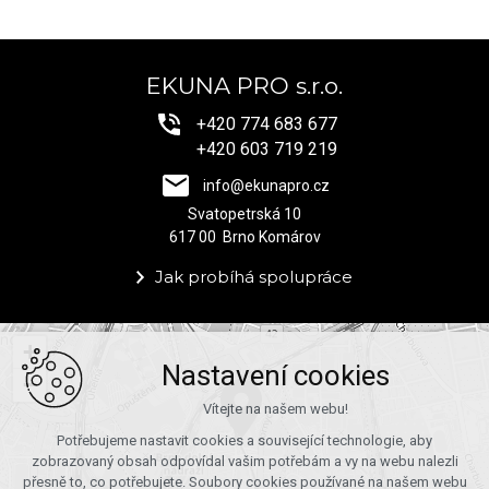
EKUNA PRO s.r.o.
+420 774 683 677
+420 603 719 219
info@ekunapro.cz
Svatopetrská 10
617 00 Brno Komárov
Jak probíhá spolupráce
+
Nastavení cookies
−
Vítejte na našem webu!
Potřebujeme nastavit cookies a související technologie, aby
zobrazovaný obsah odpovídal vašim potřebám a vy na webu nalezli
přesně to, co potřebujete. Soubory cookies používané na našem webu