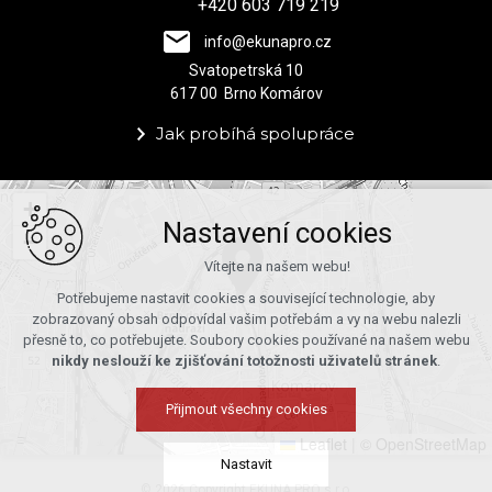
+420 603 719 219
info@ekunapro.cz
Svatopetrská 10
617 00 Brno Komárov
Jak probíhá spolupráce
+
Nastavení cookies
−
Vítejte na našem webu!
Potřebujeme nastavit cookies a související technologie, aby
zobrazovaný obsah odpovídal vašim potřebám a vy na webu nalezli
přesně to, co potřebujete. Soubory cookies používané na našem webu
nikdy neslouží ke zjišťování totožnosti uživatelů stránek
.
Přijmout všechny cookies
Leaflet
|
© OpenStreetMap
Nastavit
© 2026 Copyright EKUNA PRO s.r.o.