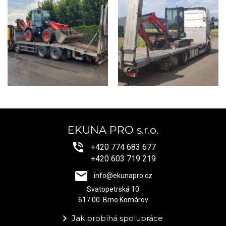
EKUNA PRO s.r.o.
+420 774 683 677
+420 603 719 219
info@ekunapro.cz
Svatopetrská 10
617 00 Brno Komárov
Jak probíhá spolupráce